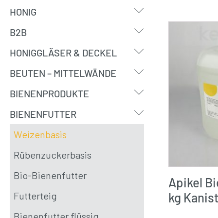
Submenu
HONIG
Submenu
B2B
Submenu
HONIGGLÄSER & DECKEL
Submenu
BEUTEN – MITTELWÄNDE
Submenu
BIENENPRODUKTE
Submenu
BIENENFUTTER
Weizenbasis
Rübenzuckerbasis
Bio-Bienenfutter
Apikel B
Futterteig
kg Kanis
Bienenfutter flüssig