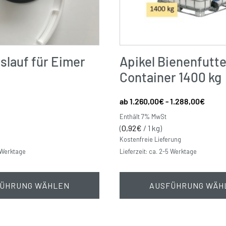
slauf für Eimer
Apikel Bienenfutte
Container 1400 kg
1.260,00
€
-
1.288,00
€
Enthält 7% MwSt
(
0,92
€
/ 1 kg)
Kostenfreie Lieferung
5 Werktage
Lieferzeit: ca. 2-5 Werktage
ÜHRUNG WÄHLEN
AUSFÜHRUNG WÄH