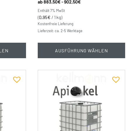
883,50
€
-
902,50
€
Enthält 7% MwSt
(
0,95
€
/ 1 kg)
Kostenfreie Lieferung
Lieferzeit: ca. 2-5 Werktage
LEN
AUSFÜHRUNG WÄHLEN