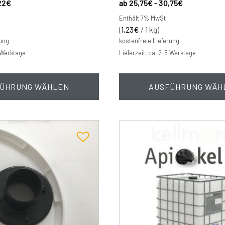
22
€
25,75
€
-
30,75
€
Enthält 7% MwSt
(
1,23
€
/ 1 kg)
rung
kostenfreie Lieferung
5 Werktage
Lieferzeit: ca. 2-5 Werktage
ÜHRUNG WÄHLEN
AUSFÜHRUNG WÄH