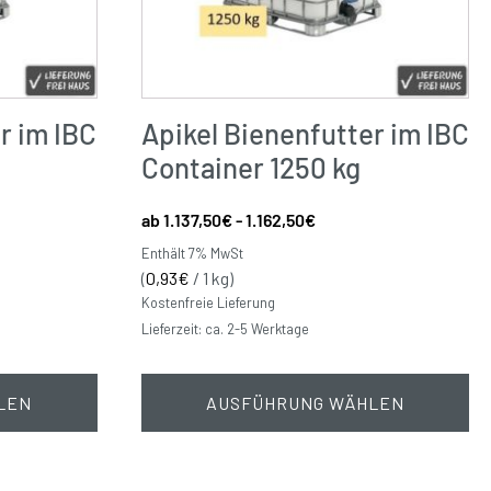
r im IBC
Apikel Bienenfutter im IBC
Container 1250 kg
1.137,50
€
-
1.162,50
€
Enthält 7% MwSt
(
0,93
€
/ 1 kg)
Kostenfreie Lieferung
Lieferzeit: ca. 2-5 Werktage
LEN
AUSFÜHRUNG WÄHLEN