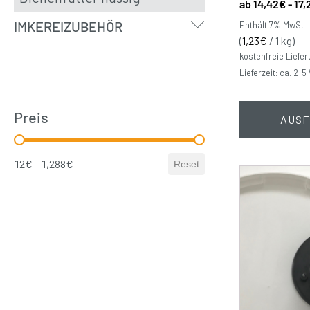
14,42
€
-
17,
Submenu
IMKEREIZUBEHÖR
Enthält 7% MwSt
(
1,23
€
/ 1 kg)
kostenfreie Liefe
Lieferzeit: ca. 2-
Preis
AUSF
Price Range Slider
12€ - 1,288€
Reset