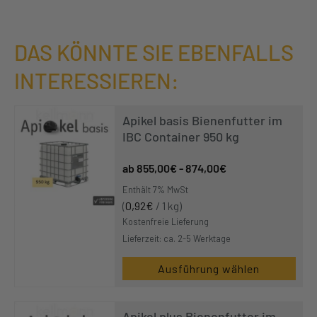
DAS KÖNNTE SIE EBENFALLS
INTERESSIEREN:
Apikel basis Bienenfutter im
IBC Container 950 kg
855,00
€
-
874,00
€
Enthält 7% MwSt
(
0,92
€
/ 1 kg)
Kostenfreie Lieferung
Lieferzeit: ca. 2-5 Werktage
Ausführung wählen
Apikel plus Bienenfutter im