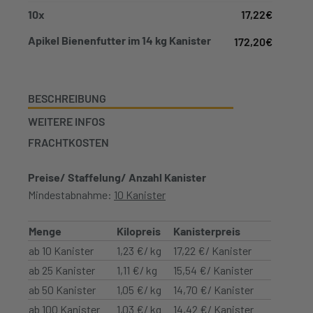
10
x
17,22
€
Apikel Bienenfutter im 14 kg Kanister
172,20
€
BESCHREIBUNG
WEITERE INFOS
FRACHTKOSTEN
Preise/ Staffelung/ Anzahl Kanister
Mindestabnahme:
10 Kanister
Menge
Kilopreis
Kanisterpreis
ab 10 Kanister
1,23 €/ kg
17,22 €/ Kanister
ab 25 Kanister
1,11 €/ kg
15,54 €/ Kanister
ab 50 Kanister
1,05 €/ kg
14,70 €/ Kanister
ab 100 Kanister
1,03 €/ kg
14,42 €/ Kanister