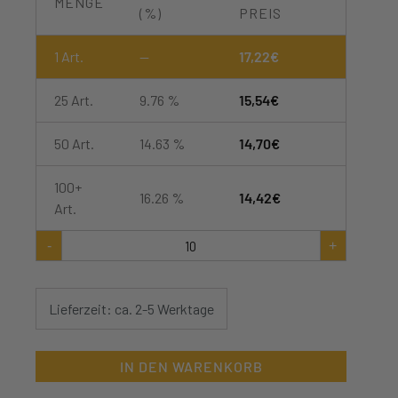
MENGE
(%)
PREIS
1
Art.
—
17,22
€
25 Art.
9.76 %
15,54
€
50 Art.
14.63 %
14,70
€
100+
16.26 %
14,42
€
Art.
Apikel
-
+
Bienenfutter
im
14
kg
Lieferzeit: ca. 2-5 Werktage
Kanister
Menge
IN DEN WARENKORB