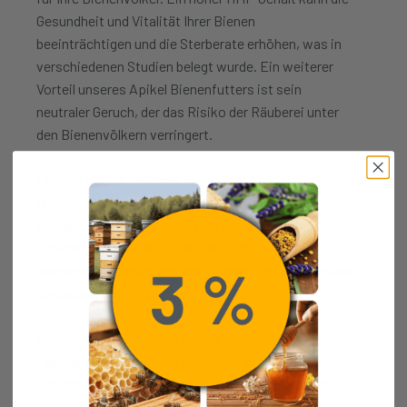
Gesundheit und Vitalität Ihrer Bienen
beeinträchtigen und die Sterberate erhöhen, was in
verschiedenen Studien belegt wurde. Ein weiterer
Vorteil unseres Apikel Bienenfutters ist sein
neutraler Geruch, der das Risiko der Räuberei unter
den Bienenvölkern verringert.
Darüber hinaus zeichnet sich unser Apikel
Bienenfutter durch eine bessere Verträglichkeit und
Aufnahme im Vergleich zu Futtermitteln mit
höherem Aschegehalt aus. Der niedrigere
Aschegehalt ermöglicht den Bienen eine effizientere
Verdauung und Einlagerung des Futters.
Unser Apikel Bienenfutter wird nach strengen
Lebensmittelstandards sorgfältig enzymatisch
hergestellt und ist frei von chemischen Zusätzen.
Dadurch ist es nicht nur lang haltbar, sondern auch