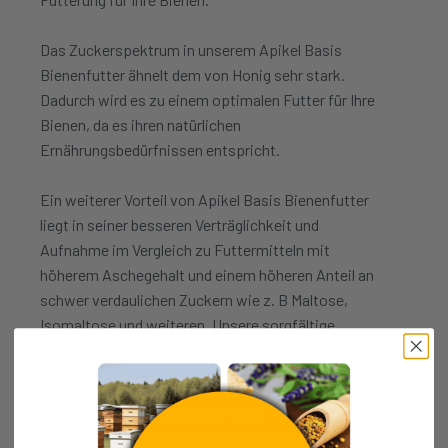
Das Zuckerspektrum in unserem Apikel Basis
Bienenfutter ähnelt dem von Honig sehr stark.
Dadurch wird es zu einem optimalen Futter für Ihre
Bienen, da es ihren natürlichen
Ernährungsbedürfnissen entspricht.
Ein weiterer Vorteil von Apikel Basis Bienenfutter
liegt in seiner besseren Verträglichkeit und
Aufnahme im Vergleich zu Futtermitteln mit
höherem Aschegehalt und einem höheren Anteil an
schwer verdaulichen Zuckern wie z. B Maltose,
Isomaltose und weiteren. Unsere sorgfältige
enzymatische Herstellung gewährleistet ein
Bienenfutter, das leichter verdaut werden kann und
somit eine effizientere Einlagerung ermöglicht. Ihre
Bienen können ihre Energie für andere wichtige