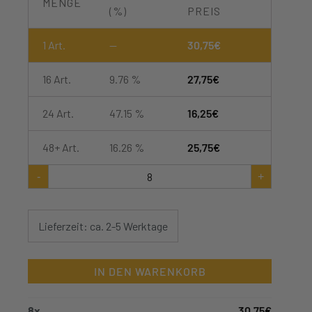
MENGE
(%)
PREIS
1
Art.
—
30,75
€
16 Art.
9.76 %
27,75
€
24 Art.
47.15 %
16,25
€
48+ Art.
16.26 %
25,75
€
Apikel
-
+
basis
Bienenfutter
im
25
Lieferzeit: ca. 2-5 Werktage
kg
Eimer
Menge
IN DEN WARENKORB
8
x
30,75
€