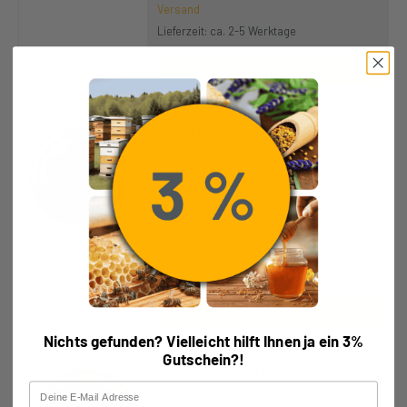
Versand
Lieferzeit: ca. 2-5 Werktage
Ausführung wählen
Einzel- Deckel Matt Schwarz
DWO 82mm
0,19
€
Enthält 19% MwSt.
zzgl.
Versand
Lieferzeit: ca. 2-5 Werktage
Ausführung wählen
Nichts gefunden? Vielleicht hilft Ihnen ja ein 3%
Gutschein?!
Einzel- Deckel Gold DWO 82mm
Email