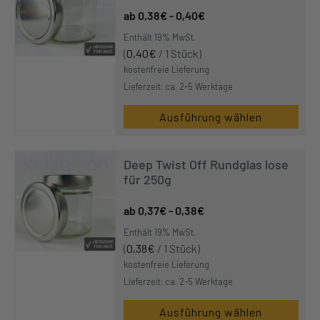
Varianten
0,38
€
-
0,40
€
auf.
Enthält 19% MwSt.
Die
(
0,40
€
/ 1 Stück)
Optionen
kostenfreie Lieferung
können
Lieferzeit: ca. 2-5 Werktage
auf
Ausführung wählen
der
Dieses
Produktseite
Produkt
gewählt
Deep Twist Off Rundglas lose
weist
werden
für 250g
mehrere
Varianten
0,37
€
-
0,38
€
auf.
Enthält 19% MwSt.
Die
(
0,38
€
/ 1 Stück)
Optionen
kostenfreie Lieferung
können
Lieferzeit: ca. 2-5 Werktage
auf
Ausführung wählen
der