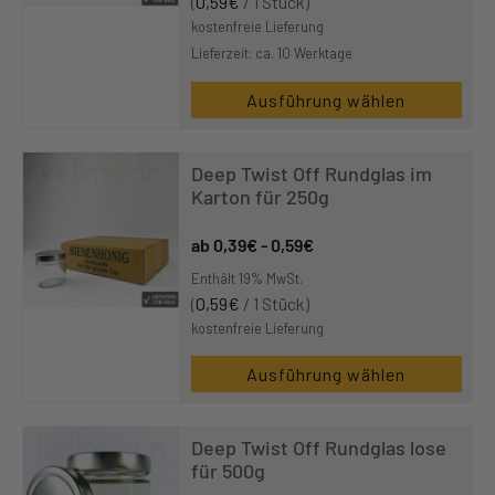
(
0,59
€
/ 1 Stück)
kostenfreie Lieferung
Lieferzeit: ca. 10 Werktage
Ausführung wählen
Dieses
Produkt
Deep Twist Off Rundglas im
weist
Karton für 250g
mehrere
Varianten
0,39
€
-
0,59
€
auf.
Enthält 19% MwSt.
Die
(
0,59
€
/ 1 Stück)
Optionen
kostenfreie Lieferung
können
Ausführung wählen
auf
Dieses
der
Produkt
Produktseite
Deep Twist Off Rundglas lose
weist
gewählt
für 500g
mehrere
werden