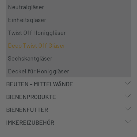
Neutralgläser
Einheitsgläser
Twist Off Honiggläser
Deep Twist Off Gläser
Sechskantgläser
Deckel für Honiggläser
S
BEUTEN – MITTELWÄNDE
S
BIENENPRODUKTE
S
BIENENFUTTER
S
IMKEREIZUBEHÖR