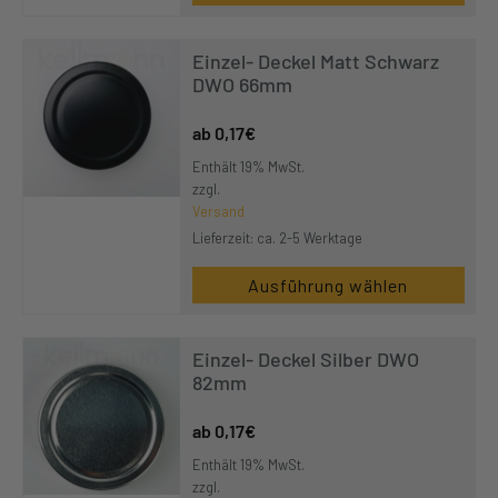
Dieses
Produktseite
Produkt
gewählt
Einzel- Deckel Matt Schwarz
weist
werden
DWO 66mm
mehrere
Varianten
0,17
€
auf.
Enthält 19% MwSt.
Die
zzgl.
Optionen
Versand
Lieferzeit: ca. 2-5 Werktage
können
auf
Ausführung wählen
der
Produktseite
gewählt
Einzel- Deckel Silber DWO
werden
82mm
0,17
€
Enthält 19% MwSt.
zzgl.