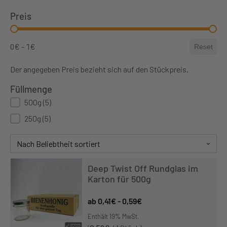
Preis
Price Range Slider
0€ - 1€
Reset
Der angegeben Preis bezieht sich auf den Stückpreis.
Füllmenge
Gläser Füllmenge
500g
(5)
250g
(5)
Deep Twist Off Rundglas im
Karton für 500g
0,41
€
-
0,59
€
Enthält 19% MwSt.