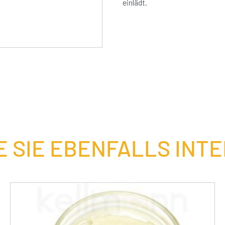
einlädt.
 SIE EBENFALLS INT