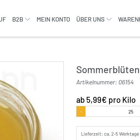
UF
B2B
MEIN KONTO
ÜBER UNS
WAREN
Sommerblütenh
Artikelnummer:
06154
5,99
€
pro Kilo
Sommerblütenhonig
-
aus
Deutschland
Menge
Lieferzeit: ca. 2-5 Werktage