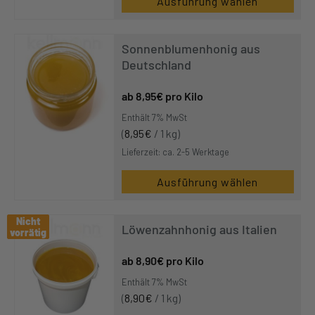
Ausführung wählen
Sonnenblumenhonig aus
Deutschland
8,95
€
pro Kilo
Enthält 7% MwSt
(
8,95
€
/ 1 kg)
Lieferzeit: ca. 2-5 Werktage
Ausführung wählen
Nicht
Nicht
Löwenzahnhonig aus Italien
vorrätig
vorrätig
8,90
€
pro Kilo
Enthält 7% MwSt
(
8,90
€
/ 1 kg)