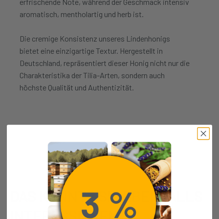
erfrischende Note, während der Geschmack intensiv
aromatisch, mentholartig und herb ist.
Die cremige Konsistenz unseres Lindenhonigs
bietet eine einzigartige Textur. Hergestellt in
Deutschland, repräsentiert dieser Honig nicht nur die
Charakteristika der Tilia-Arten, sondern auch
höchste Qualität und Authentizität.
DAS KÖNNTE SIE EBENFALLS
INTERESSIEREN: