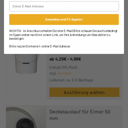
Enthält 19% MwSt.
Email
zzgl.
Versand
Lieferzeit: ca. 14 Werktage
Anmelden und 3% Sparen!
Ausführung wählen
WICHTIG: Im Anschluss erhalten Sie eine E-Mail (Bitte schauen Sie auch unbedingt
im Spamordner nach) mit einem Link, um Ihre Anmeldung zum Newsletter zu
bestätigen.
Eimer 25,0 kg mit Deckel
Bitte nutzen Sie keine t-online E-Mail Adresse.
4,29
€
-
4,99
€
Enthält 19% MwSt.
zzgl.
Versand
Lieferzeit: ca. 2-5 Werktage
Ausführung wählen
Deckelauslauf für Eimer 50
mm