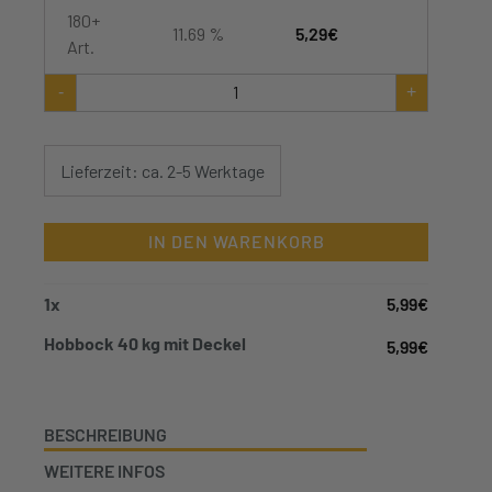
180+
11.69 %
5,29
€
Art.
Hobbock
-
+
40
kg
mit
Deckel
Lieferzeit: ca. 2-5 Werktage
Menge
IN DEN WARENKORB
1
x
5,99
€
Hobbock 40 kg mit Deckel
5,99
€
BESCHREIBUNG
WEITERE INFOS