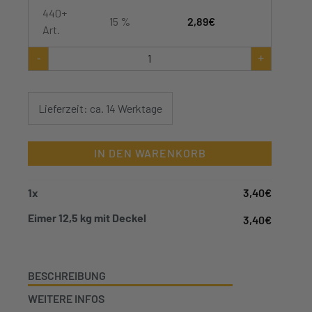
440+
15 %
2,89
€
Art.
Eimer
-
+
12,5
kg
mit
Deckel
Lieferzeit: ca. 14 Werktage
Menge
IN DEN WARENKORB
1
x
3,40
€
Eimer 12,5 kg mit Deckel
3,40
€
BESCHREIBUNG
WEITERE INFOS