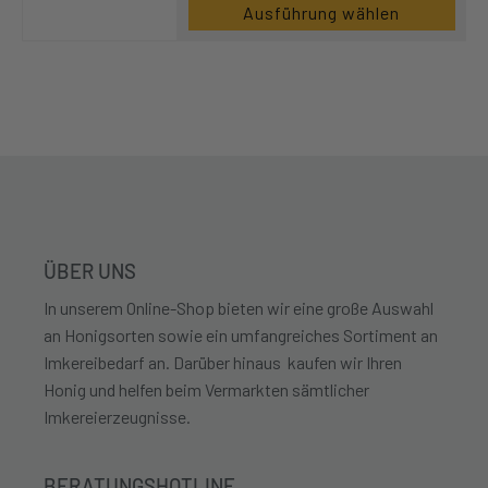
Ausführung wählen
auf
der
Dieses
Produktseite
Produkt
gewählt
weist
werden
mehrere
Varianten
auf.
Die
Optionen
können
ÜBER UNS
auf
In unserem Online-Shop bieten wir eine große Auswahl
der
an Honigsorten sowie ein umfangreiches Sortiment an
Produktseite
Imkereibedarf an. Darüber hinaus kaufen wir Ihren
gewählt
Honig und helfen beim Vermarkten sämtlicher
werden
Imkereierzeugnisse.
BERATUNGSHOTLINE