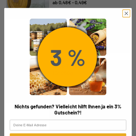
0,48
€
-
0,49
€
Enthält 19% MwSt.
(
0,49
€
/ 1 Stück)
kostenfreie Lieferung
Lieferzeit: ca. 2-5 Werktage
Ausführung wählen
Deep Twist Off Rundglas lose
für 250g
0,37
€
-
0,38
€
Enthält 19% MwSt.
(
0,38
€
/ 1 Stück)
Nichts gefunden? Vielleicht hilft Ihnen ja ein 3%
kostenfreie Lieferung
Gutschein?!
Lieferzeit: ca. 2-5 Werktage
Email
Ausführung wählen