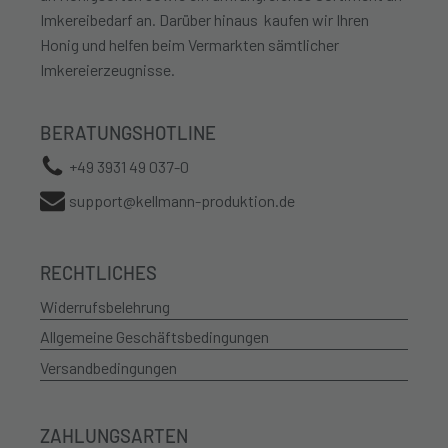
Produktseite
Imkereibedarf an. Darüber hinaus kaufen wir Ihren
gewählt
Honig und helfen beim Vermarkten sämtlicher
werden
Imkereierzeugnisse.
BERATUNGSHOTLINE
+49 3931 49 037-0
support@kellmann-produktion.de
RECHTLICHES
Widerrufsbelehrung
Allgemeine Geschäftsbedingungen
Versandbedingungen
ZAHLUNGSARTEN