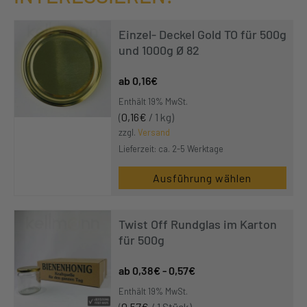
Einzel- Deckel Gold TO für 500g
und 1000g Ø 82
0,16
€
Enthält 19% MwSt.
(
0,16
€
/ 1 kg)
zzgl.
Versand
Lieferzeit: ca. 2-5 Werktage
Ausführung wählen
Twist Off Rundglas im Karton
für 500g
0,38
€
-
0,57
€
Enthält 19% MwSt.
(
0,57
€
/ 1 Stück)