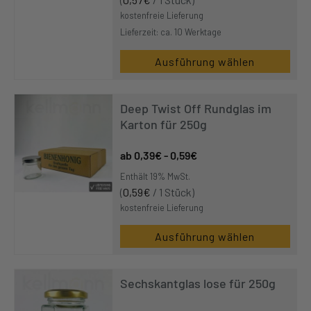
kostenfreie Lieferung
Lieferzeit: ca. 10 Werktage
Ausführung wählen
Dieses
Produkt
Deep Twist Off Rundglas im
weist
Karton für 250g
mehrere
Varianten
0,39
€
-
0,59
€
auf.
Enthält 19% MwSt.
Die
(
0,59
€
/ 1 Stück)
Optionen
kostenfreie Lieferung
können
Ausführung wählen
auf
der
Dieses
Produktseite
Produkt
Sechskantglas lose für 250g
gewählt
weist
werden
mehrere