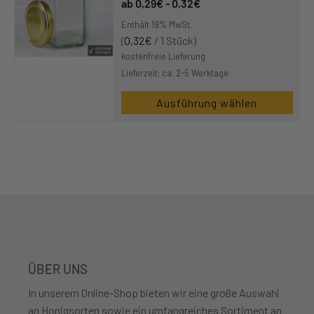
0,29
€
-
0,32
€
Varianten
Enthält 19% MwSt.
auf.
(
0,32
€
/ 1 Stück)
Die
kostenfreie Lieferung
Optionen
Lieferzeit: ca. 2-5 Werktage
können
auf
Ausführung wählen
der
Dieses
Produktseite
Produkt
gewählt
weist
werden
mehrere
Varianten
auf.
Die
Optionen
können
ÜBER UNS
auf
In unserem Online-Shop bieten wir eine große Auswahl
der
an Honigsorten sowie ein umfangreiches Sortiment an