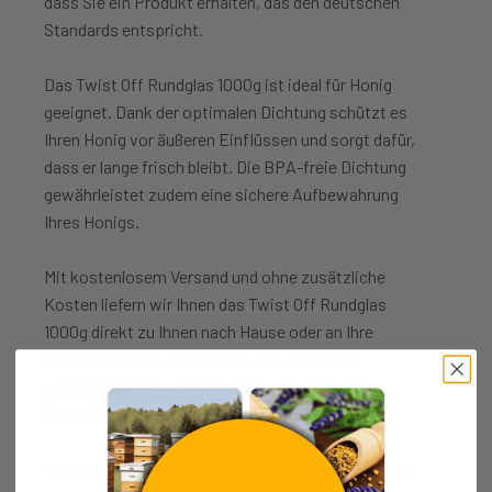
dass Sie ein Produkt erhalten, das den deutschen
Standards entspricht.
Das Twist Off Rundglas 1000g ist ideal für Honig
geeignet. Dank der optimalen Dichtung schützt es
Ihren Honig vor äußeren Einflüssen und sorgt dafür,
dass er lange frisch bleibt. Die BPA-freie Dichtung
gewährleistet zudem eine sichere Aufbewahrung
Ihres Honigs.
Mit kostenlosem Versand und ohne zusätzliche
Kosten liefern wir Ihnen das Twist Off Rundglas
1000g direkt zu Ihnen nach Hause oder an Ihre
Wunschadresse. Sie können sich entspannt
zurücklehnen und darauf vertrauen, dass Ihre
Bestellung kostenlos geliefert wird.
Bestellen Sie noch heute unser Twist Off Rundglas