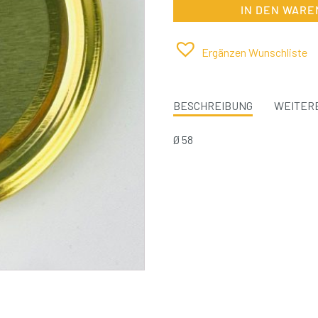
Sechskant
IN DEN WAR
für
250g
Ø
58
Ergänzen Wunschliste
Menge
BESCHREIBUNG
WEITERE
Ø 58