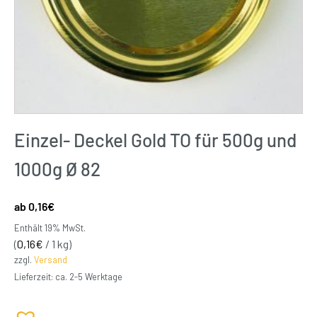
Einzel- Deckel Gold TO für 500g und
1000g Ø 82
0,16
€
Enthält 19% MwSt.
(
0,16
€
/ 1 kg)
zzgl.
Versand
Lieferzeit: ca. 2-5 Werktage