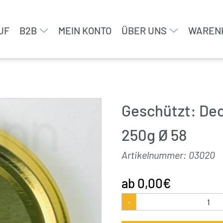
UF
B2B
MEIN KONTO
ÜBER UNS
WAREN
Geschützt: Dec
250g Ø 58
Artikelnummer:
03020
0,00
€
Deckel
-
Gold
TO