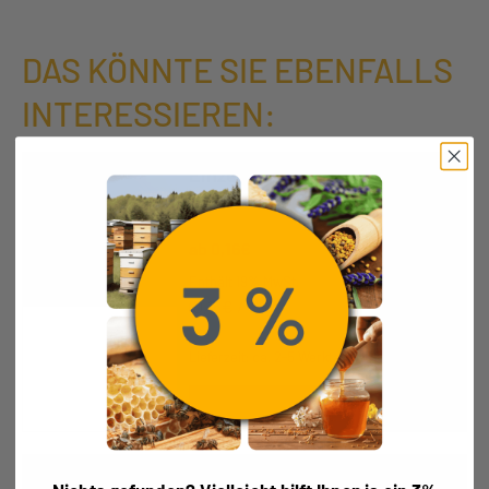
DAS KÖNNTE SIE EBENFALLS
INTERESSIEREN:
Einzel- Deckel Gold TO für 500g
und 1000g Ø 82
0,16
€
Enthält 19% MwSt.
(
0,16
€
/ 1 kg)
zzgl.
Versand
Lieferzeit: ca. 2-5 Werktage
Ausführung wählen
Einzel-Deckel Gold DWO 66mm