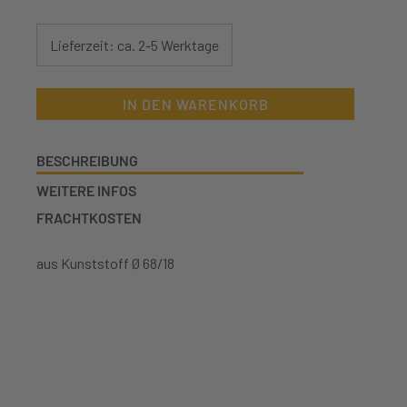
für
Neutralgläser
für
Lieferzeit: ca. 2-5 Werktage
250g
Ø
68/18
Menge
IN DEN WARENKORB
BESCHREIBUNG
WEITERE INFOS
FRACHTKOSTEN
aus Kunststoff Ø 68/18