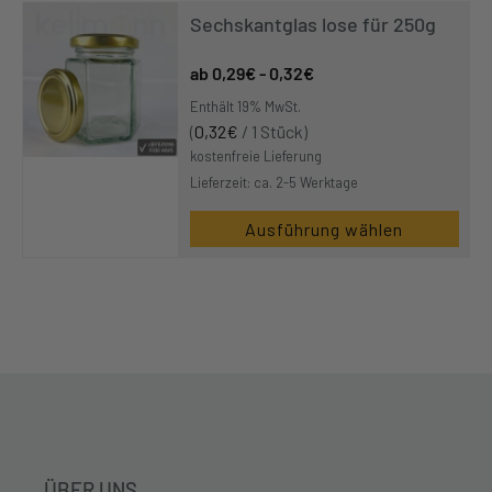
Sechskantglas lose für 250g
0,29
€
-
0,32
€
Enthält 19% MwSt.
(
0,32
€
/ 1 Stück)
kostenfreie Lieferung
Lieferzeit: ca. 2-5 Werktage
Ausführung wählen
Dieses
Produkt
weist
mehrere
Varianten
auf.
Die
Optionen
können
ÜBER UNS