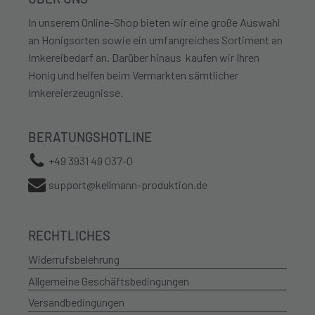
auf
In unserem Online-Shop bieten wir eine große Auswahl
der
an Honigsorten sowie ein umfangreiches Sortiment an
Produktseite
Imkereibedarf an. Darüber hinaus kaufen wir Ihren
gewählt
Honig und helfen beim Vermarkten sämtlicher
werden
Imkereierzeugnisse.
BERATUNGSHOTLINE
+49 3931 49 037-0
support@kellmann-produktion.de
RECHTLICHES
Widerrufsbelehrung
Allgemeine Geschäftsbedingungen
Versandbedingungen