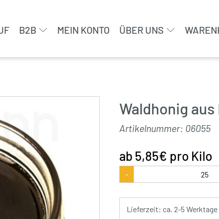
UF
B2B
MEIN KONTO
ÜBER UNS
WAREN
Waldhonig aus
Artikelnummer:
06055
5,85
€
pro Kilo
Waldhonig
-
aus
Europa
Menge
Lieferzeit: ca. 2-5 Werktage