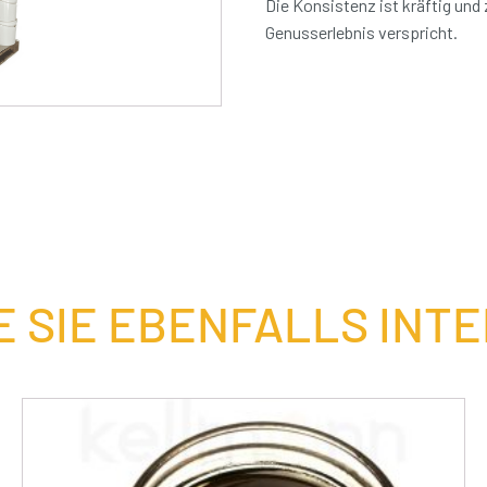
Die Konsistenz ist kräftig und
Genusserlebnis verspricht.
 SIE EBENFALLS INT