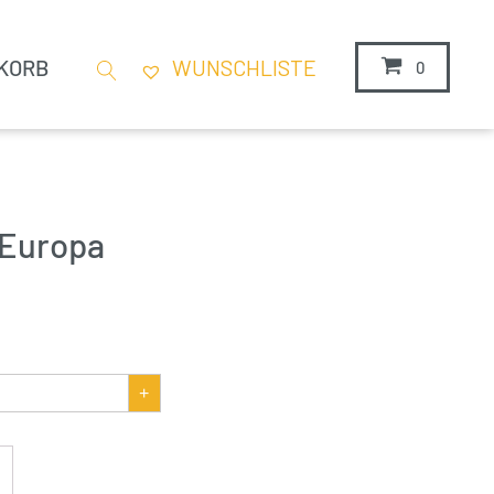
KORB
WUNSCHLISTE
0
 Europa
+