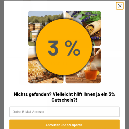
0,45
€
Enthält 19% MwSt.
zzgl.
Versand
Lieferzeit: ca. 2-5 Werktage
Ausführung wählen
Test 100
20,00
€
Enthält 19% MwSt.
zzgl.
Versand
Nichts gefunden? Vielleicht hilft Ihnen ja ein 3%
Lieferzeit: ca. 2-5 Werktage
Gutschein?!
Email
Ausführung wählen
Anmelden und 3% Sparen!
Geschützt: Gebühr/ Pfand