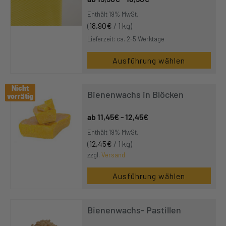
Enthält 19% MwSt.
(
18,90
€
/ 1 kg)
Lieferzeit: ca. 2-5 Werktage
Ausführung wählen
Nicht
Nicht
Bienenwachs in Blöcken
vorrätig
vorrätig
11,45
€
-
12,45
€
Enthält 19% MwSt.
(
12,45
€
/ 1 kg)
zzgl.
Versand
Ausführung wählen
Bienenwachs- Pastillen