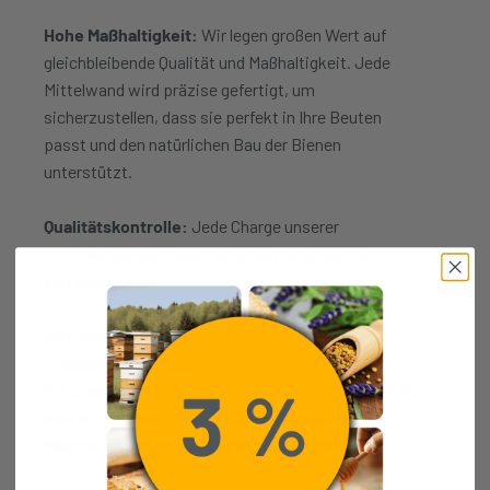
Hohe Maßhaltigkeit:
Wir legen großen Wert auf
gleichbleibende Qualität und Maßhaltigkeit. Jede
Mittelwand wird präzise gefertigt, um
sicherzustellen, dass sie perfekt in Ihre Beuten
passt und den natürlichen Bau der Bienen
unterstützt.
Qualitätskontrolle:
Jede Charge unserer
Mittelwände durchläuft strenge Prüfungen auf
Verfälschungen.
Vertrauen Sie auf unsere Erfahrung und unser
Engagement für Qualität.
Mit unseren Mittelwänden geben Sie Ihren Bienen die
besten Voraussetzungen für ein gesundes
Wachstum und eine erfolgreiche Honigernte.