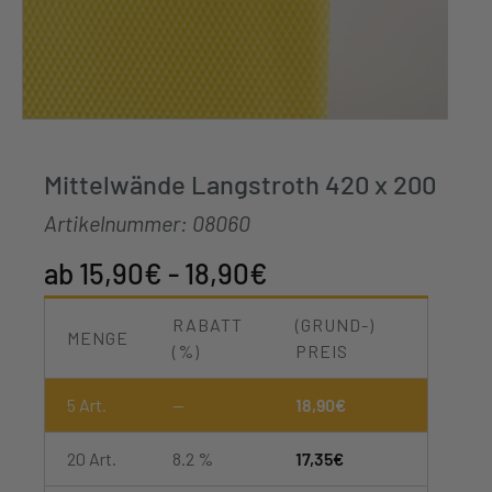
Mittelwände Langstroth 420 x 200
Artikelnummer:
08060
15,90
€
-
18,90
€
RABATT
(GRUND-)
MENGE
(%)
PREIS
5
Art.
—
18,90
€
20 Art.
8.2 %
17,35
€